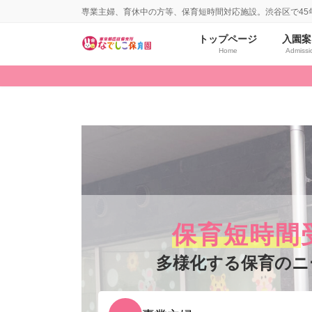
コ
ナ
専業主婦、育休中の方等、保育短時間対応施設。渋谷区で45
ン
ビ
テ
ゲ
トップページ
入園案
ン
ー
Home
Admissi
ツ
シ
へ
ョ
ス
ン
キ
に
ッ
移
プ
動
応