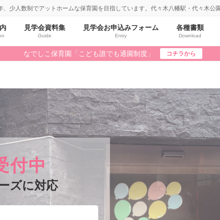
年、少人数制でアットホームな保育園を目指しています。代々木八幡駅・代々木公
内
見学会資料集
見学会お申込みフォーム
各種書類
on
Guide
Entry
Download
なでしこ保育園「こども誰でも通園制度」
コチラから