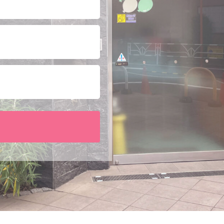
園」受付終了
等をご理解いた
となります。
る