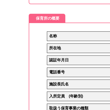
保育所の概要
名称
所在地
認証年月日
電話番号
施設長氏名
入所定員 (年齢別)
取扱う保育事業の種類