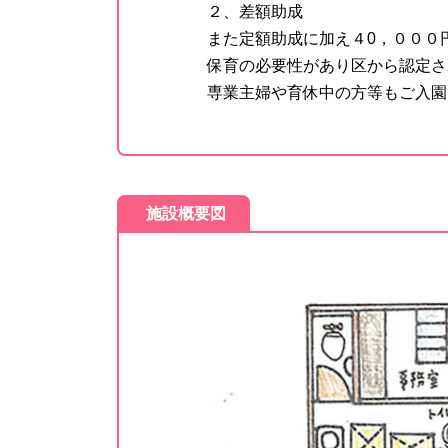
２、差額助成
また定額助成に加え４0，０００
保育の必要性があり区から認定さ
専業主婦や育休中の方等もご入園
施設概要図