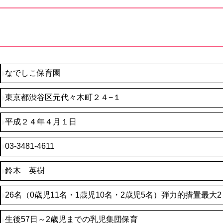
なでしこ保育園
東京都渋谷区元代々木町２４−１
平成２４年４月１日
03-3481-4611
鈴木 英樹
26名（0歳児11名・1歳児10名・2歳児5名）弾力的措置最大
生後57日～2歳児までの乳児集団保育