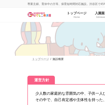
コ
ナ
専業主婦、育休中の方等、保育短時間対応施設。渋谷区で45
ン
ビ
テ
ゲ
トップページ
入園案
ン
ー
Home
Admissi
ツ
シ
へ
ョ
ス
ン
キ
に
ッ
移
プ
動
トップページ
施設概要
運営方針
少人数の家庭的な雰囲気の中、子供一人
その中で、自己肯定感や主体性を持った