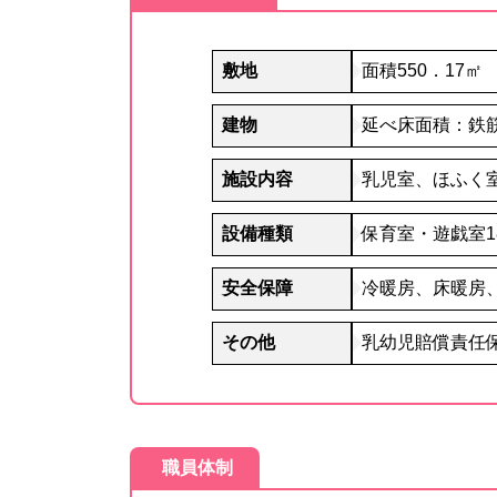
敷地
面積550．17㎡
建物
延べ床面積：鉄筋
施設内容
乳児室、ほふく室2
設備種類
保育室・遊戯室18
安全保障
冷暖房、床暖房
その他
乳幼児賠償責任
職員体制