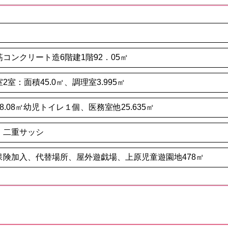
コンクリート造6階建1階92．05㎡
室：面積45.0㎡、調理室3.995㎡
.08㎡幼児トイレ１個、医務室他25.635㎡
、二重サッシ
保険加入、代替場所、屋外遊戯場、上原児童遊園地478㎡